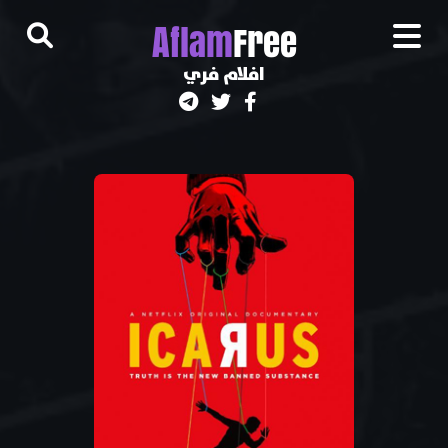
A
flam
Free
افلام فري