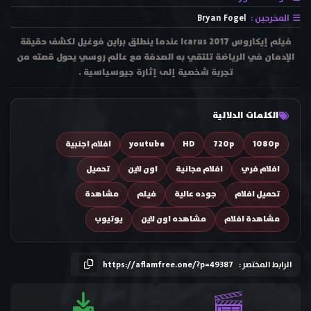
المخرجين :
Bryan Fogel
فيلم إيكاروس Icarus 2017 عندما ينطلق براين فوغيل لكشف حقيقة
الإدمان في الرياضة تلتقي به الصدفة مع عالم روسي يحول قصته من
تجربة شخصية إلى إثارة جيوسياسية .
الكلمات الدلالية
1080p
720p
HD
youtube
افلام اجنبية
افلام فري
افلام مجانية
اون لاين
تحميل
تحميل افلام
جوده عالية
فيلم
مشاهدة
مشاهدة افلام
مشاهده اون لاين
يوتيوب
الرابط المختصر :
https://aflamfree.one/?p=49387