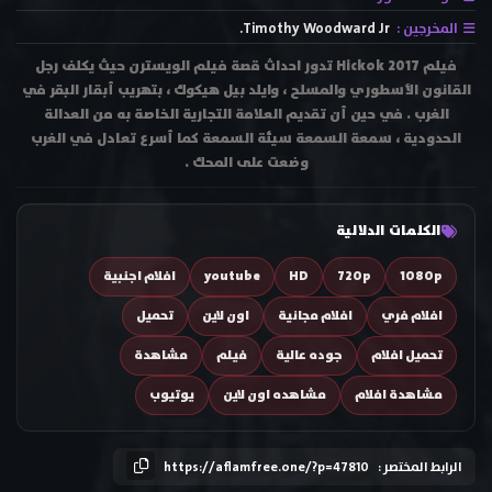
المخرجين :
Timothy Woodward Jr.
فيلم Hickok 2017 تدور احداث قصة فيلم الويسترن حيث يكلف رجل
القانون الأسطوري والمسلح ، وايلد بيل هيكوك ، بتهريب أبقار البقر في
الغرب . في حين أن تقديم العلامة التجارية الخاصة به من العدالة
الحدودية ، سمعة السمعة سيئة السمعة كما أسرع تعادل في الغرب
وضعت على المحك .
الكلمات الدلالية
1080p
720p
HD
youtube
افلام اجنبية
افلام فري
افلام مجانية
اون لاين
تحميل
تحميل افلام
جوده عالية
فيلم
مشاهدة
مشاهدة افلام
مشاهده اون لاين
يوتيوب
الرابط المختصر :
https://aflamfree.one/?p=47810