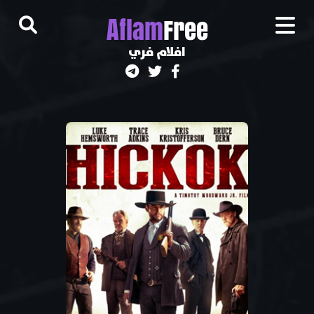
A
flam
Free
افلام فري