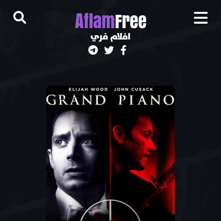
A
flam
Free
افلام فري