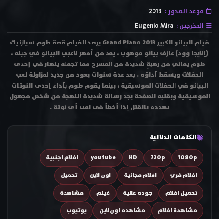
موعد الصدور :
2013
المخرجين :
Eugenio Mira
فيلم البيانو الكبير Grand Piano 2013 يرصد الفيلم قصة طوم سيلزنيك
(إلايجا وود) عازف بيانو موهوب ، يعد من أمهر لاعبي البيانو في جيله ،
طوم يعاني من رهبةٍ شديدة من المسرح مما تجعله ينهار في إحدى
الحفلات ويسقط أداؤه . بعد عدة سنوات يعود من جديد لمزاولة لعب
البيانو في الحفلات الموسيقية ، بينما يقوم طوم بأداء إحدى النوتات
الموسيقية وبقلبه للصفحة يجد رسالة شديدة اللهجة من شخص مجهول
يهدده بالقتل إذا أخطأ في لعب أي نوتة .
الكلمات الدلالية
1080p
720p
HD
youtube
افلام اجنبية
افلام فري
افلام مجانية
اون لاين
تحميل
تحميل افلام
جوده عالية
فيلم
مشاهدة
مشاهدة افلام
مشاهده اون لاين
يوتيوب