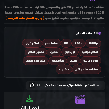
مشاهدة مباشرة فيلم الأكشن والغموض والإثارة الهندي Four Pillars
of Basement 2015 مترجم اون لاين وتحميل مباشر فيديو يوتيوب جودة
عالية HD ترجمة احترافية بطولة شاور علي
( جاري العمل على الترجمة )
الكلمات الدلالية
1080p
720p
HD
youtube
افلام فري
افلام مجانية
اون لاين
تحميل
تحميل افلام
جوده عالية
فيلم
مشاهدة
مشاهدة افلام
مشاهده اون لاين
يوتيوب
الرابط المختصر :
https://aflamfree.one/?p=4490
تحميل الان