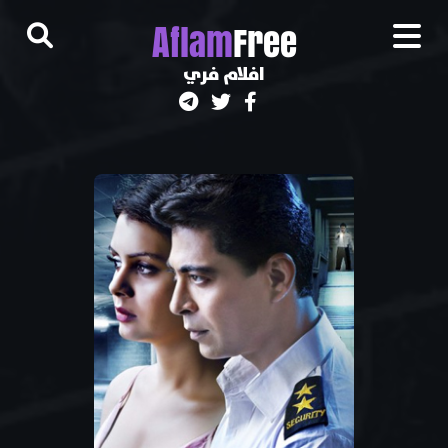
A
flam
Free
افلام فري