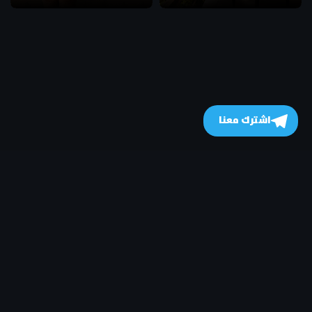
اشترك معنا
جميع الحقوق محفوظة
- © 2026
AflamFree – افلام فري