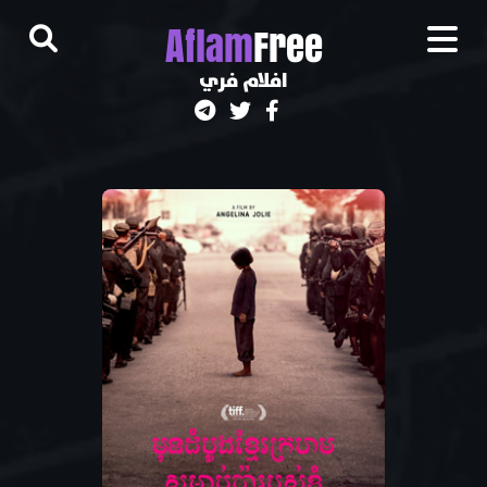
A
flam
Free
افلام فري