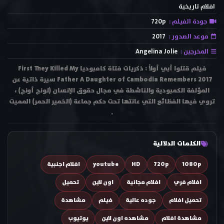
افلام تاريخية
جودة الفيلم :
720p
موعد الصدور :
2017
المخرجين :
Angelina Jolie
فيلم قتلوا أبي أولاً : ذكريات فتاة كامبوديا First They Killed My
Father A Daughter of Cambodia Remembers 2017 سيرة ذاتية عن
المؤلفة الكمبودية والناشطة في مجال حقوق الإنسان (لونج أونج) ،
تروي فيها الفظائع التي عانتها تحت حكم جماعة (الخمير الحمر) المميت
.
الكلمات الدلالية
1080p
720p
HD
youtube
افلام اجنبية
افلام فري
افلام مجانية
اون لاين
تحميل
تحميل افلام
جوده عالية
فيلم
مشاهدة
مشاهدة افلام
مشاهده اون لاين
يوتيوب