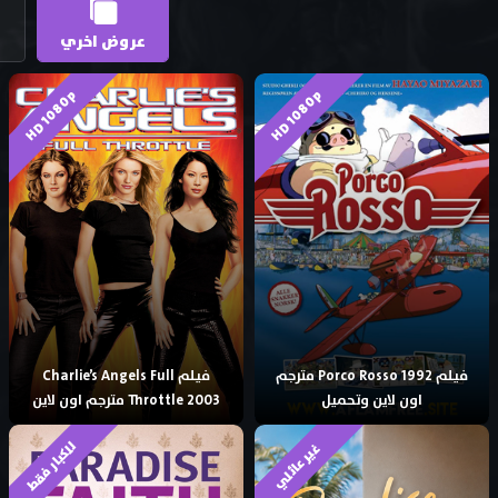
عروض اخري
ا
HD 1080p
HD 1080p
فيلم Porco Rosso 1992 مترجم
فيلم Charlie’s Angels Full
اون لاين وتحميل
Throttle 2003 مترجم اون لاين
للكبار فقط
غير عائلي