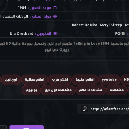
موعد الصدور :
1984
دولة الفيلم :
الولايات المتحدة ا
Robert De Niro
Meryl Streep
Je
:
PG-13
المخرجين :
Ulu Grosbard
مشاهدة فيلم 
روبرت دي نيرو
H
youtube
افلام اجنبية
افلام فري
افلام مجانية
اون لاين
مشاهدة
مشاهدة افلام
مشاهده اون لاين
يوتيوب
https://aflamfree.one