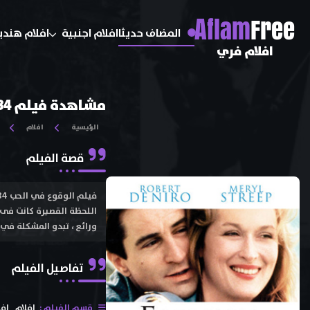
A
flam
Free
المضاف حديثا
افلام اجنبية
افلام هندي
افلام فري
مشاهدة فيلم Falling in Love 1984 مترجم اون لاين و تحميل
الرئيسية
افلام
قصة الفيلم
اللحظة القصيرة كانت فى 
ورائع ، تبدو المشكلة في أ
تفاصيل الفيلم
قسم الفيلم :
افلام
افل