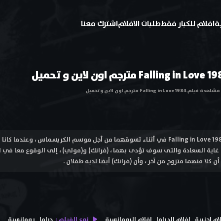
ة
افلام للكبار فقط
طلبات الافلام
اشترك معنا
مشاهدة فيلم Falling in Love 1984 مترجم اون لاين و تحميل
فيلم الوقوع في الحب Falling in Love 1984 في أثناء تسوقهما من أجل موسم الكريسماس ، و
غاية السعادة والتى سوف تؤدى بهما ، (فرانك) و(مولي) ، إلى الوقوع معا في 
ن كلا منهما متزوج من آخر ، وأن (فرانك) أيضا لديه طفلان .
ام اجنبية
افلام الدراما
افلام الرومانسية
نوع الفيلم :
دراما
رومانسية