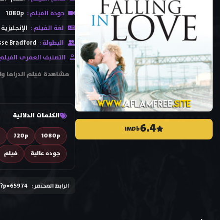
جودة الفيلم :
1080p
لغة الفيلم :
الإنجليزية
البطولة :
sse Bradford
التصنيف العمرى الفيلم 
الكلمات الدلالية
6.4
IMDb
D
720p
1080p
جوده عالية
فيلم
الرابط المختصر :
/?p=65974