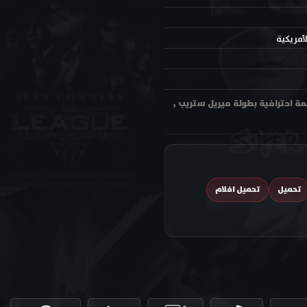
لأمريكية
الدراما والرومانسية Falling in Love 1984 مترجم اون لاين وتحميل بجودة عالية HD ترجمة احترافية بطولة ميريل ستريب ,
تحميل
تحميل افلام