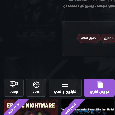
 رئيس مهمات المراقبة في باسا
جارب عليهما ، ويصبح كل أملهما أن
تحميل
تحميل افلام
عروض اخري
كارتون وانمي
2013
720p
للكبار فقط
للكبار فقط