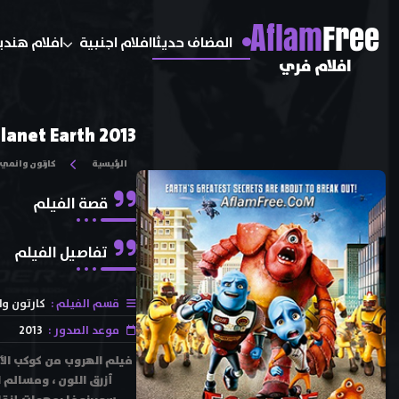
A
flam
Free
المضاف حديثا
افلام اجنبية
افلام هندي
افلام فري
lanet Earth 2013
الرئيسية
كارتون وانمي
قصة الفيلم
تفاصيل الفيلم
قسم الفيلم :
كارتون و
موعد الصدور :
2013
أزرق اللون ، ومسالم 