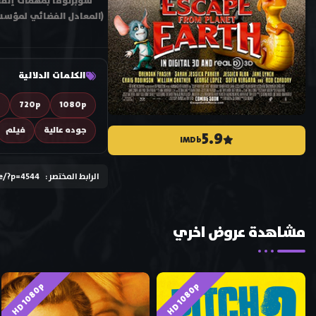
سوبرنوفا بمهمات إنقاذ
(المعادل الفضائي لمؤسسة 
الكلمات الدلالية
D
720p
1080p
جوده عالية
فيلم
5.9
IMDb
الرابط المختصر :
e/?p=4544
مشاهدة عروض اخري
HD 1080p
HD 1080p