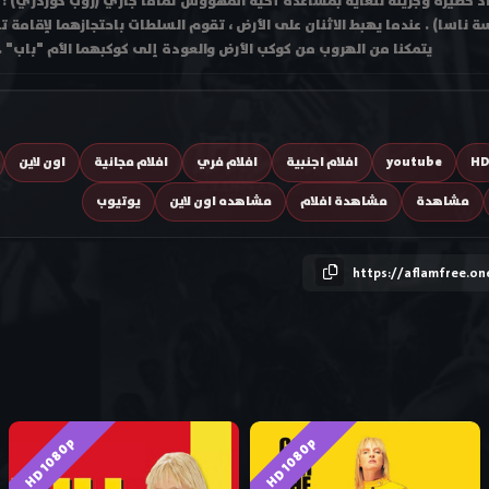
 خطيرة وجريئة للغاية بمساعدة أخيه المهووس تماماً جاري (روب كوردري) ؛
ناسا) . عندما يهبط الاثنان على الأرض ، تقوم السلطات باحتجازهما لإقامة ت
يتمكنا من الهروب من كوكب الأرض والعودة إلى كوكبهما الأم "باب" .
H
youtube
افلام اجنبية
افلام فري
افلام مجانية
اون لاين
مشاهدة
مشاهدة افلام
مشاهده اون لاين
يوتيوب
https://aflamfree.on
HD 1080p
HD 1080p