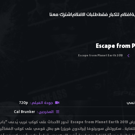
ة
افلام للكبار فقط
طلبات الافلام
اشترك معنا
Escape from P
Escape from Planet Earth 2013
انمي
جودة الفيلم :
720p
المخرجين :
Cal Brunker
فيلم الهروب من كوكب الأرض Escape from Planet Earth 2013 تدور الأحدا
للغاية . سكروتش سوبرنوفا (براندون فريزر) هو بطل قومي على كوكب الفضائي