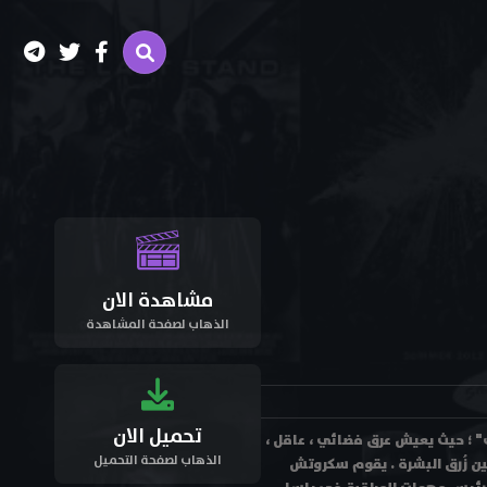
مشاهدة الان
الذهاب لصفحة المشاهدة
تحميل الان
ث على كوكب غريب يُدعى "باب" ؛ حيث يعيش عرق فضائي ، عاقل ،
الذهاب لصفحة التحميل
ين زُرق البشرة . يقوم سكروتش