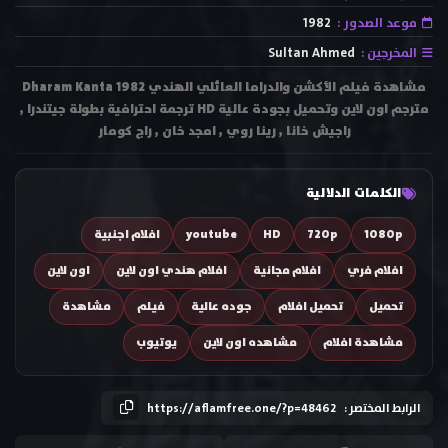
موعد الصدور :
1982
المخرجين :
Sultan Ahmed
مشاهدة فيلم الأكشن والدراما العائلي الهندي Dharam Kanta 1982
مترجم اون لاين وتحميل بجودة عالية HD ترجمة احترافية بطولة جيتندرا ,
راجيش خانا , رينا روي , امجد خان , راج كومار
الكلمات الدلالية
1080p
720p
HD
youtube
افلام اجنبية
افلام فري
افلام مجانية
افلام هندي اون لاين
اون لاين
تحميل
تحميل افلام
جوده عالية
فيلم
مشاهدة
مشاهدة افلام
مشاهده اون لاين
يوتيوب
الرابط المختصر :
https://aflamfree.one/?p=48462