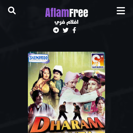
A
flam
Free
افلام فري