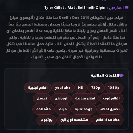
المخرجين :
Matt Bettinelli-Olpin
Tyler Gillett
فيلم دين الشيطان Devil's Due 2014 سامنثا مكال (أليسون ميلر)
وزاش مكال (زاش جيلفورد) تزوجا حديثًا ويحبان بعضهما البعض حبًا جمًا .
أثناء شهر العسل يمران بليلةٍ غامضةٍ للغاية وبعد عدة أشهر يعلمان أن
سامنثا حامل . رغم أن الحمل غير متوقع لكنهما يفرحان للغاية . ولكن
سرعان ما تتعقد الأحداث بشكلٍ غامض أثناء فترة حمل سامنثا في شكل
تغيرات جسمانية ومزاجية غير مبررة . يتعين على زاش الآن التعامل مع كل
ذلك ولكن الأحوال تنتقل من سيءٍ لأسوأ .
الكلمات الدلالية
1080p
720p
HD
youtube
افلام اجنبية
افلام فري
افلام مجانية
اون لاين
تحميل
تحميل افلام
جوده عالية
فيلم
مشاهدة
مشاهدة افلام
مشاهده اون لاين
يوتيوب