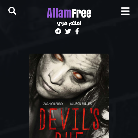
A
flam
Free
افلام فري