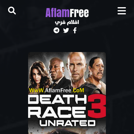
A
flam
Free
افلام فري