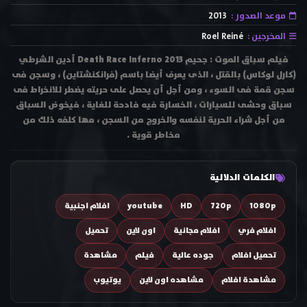
موعد الصدور :
2013
المخرجين :
Roel Reiné
فيلم سباق الموت : جحيم Death Race Inferno 2013 أدين الشرطي
(كارل لوكاس) بالقتل ، الذى يعرف أيضا باسم (فرانكنشتاين) ، وسجن فى
سجن قمة فى السوء ، ومن أجل أن يحصل على حريته يضطر للانخراط فى
سباق وحشى للسيارات ، الخسارة فيه فادحة للغاية ، فيخوض السباق
من أجل شراء الحرية لنفسه والخروج من السجن ، مها كلفه ذلك من
مخاطر قوية .
الكلمات الدلالية
1080p
720p
HD
youtube
افلام اجنبية
افلام فري
افلام مجانية
اون لاين
تحميل
تحميل افلام
جوده عالية
فيلم
مشاهدة
مشاهدة افلام
مشاهده اون لاين
يوتيوب