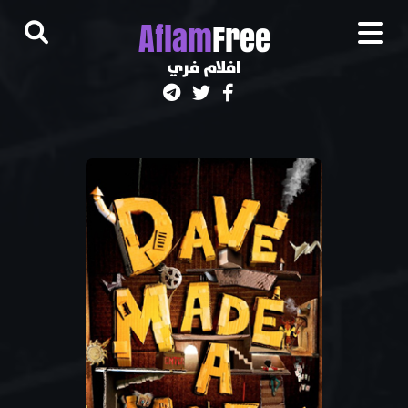
A
flam
Free
افلام فري