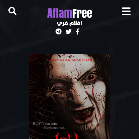
A
flam
Free
افلام فري