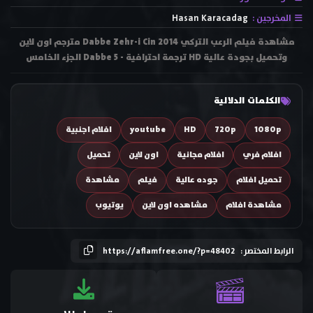
المخرجين :
Hasan Karacadag
مشاهدة فيلم الرعب التركي Dabbe Zehr-i Cin 2014 مترجم اون لاين
وتحميل بجودة عالية HD ترجمة احترافية - Dabbe 5 الجزء الخامس
الكلمات الدلالية
1080p
720p
HD
youtube
افلام اجنبية
افلام فري
افلام مجانية
اون لاين
تحميل
تحميل افلام
جوده عالية
فيلم
مشاهدة
مشاهدة افلام
مشاهده اون لاين
يوتيوب
الرابط المختصر :
https://aflamfree.one/?p=48402