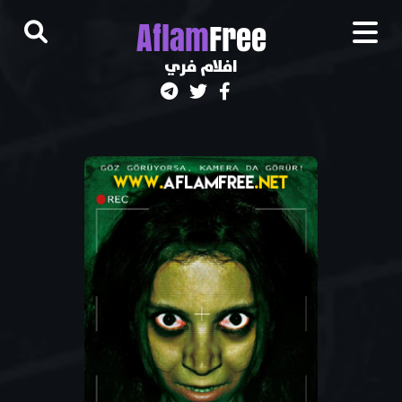
A
flam
Free
افلام فري