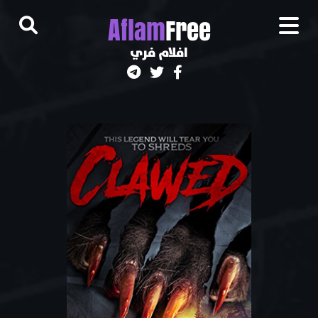
A
flam
Free
افلام فري