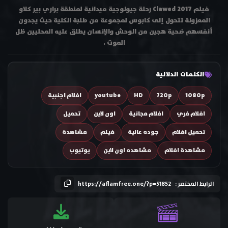
فيلم Clawed 2017 رحلة جيولوجية ميدانية لمنطقة براري بير كلاو
المعزولة تتحول إلى كابوس لمجموعة من طلبة الكلية حيث يجدون
أنفسهم ضحية هجين من الوحش والإنسان يطلق عليه المحليين ظل
الموت .
الكلمات الدلالية
1080p
720p
HD
youtube
افلام اجنبية
افلام فري
افلام مجانية
اون لاين
تحميل
تحميل افلام
جوده عالية
فيلم
مشاهدة
مشاهدة افلام
مشاهده اون لاين
يوتيوب
الرابط المختصر :
https://aflamfree.one/?p=51852