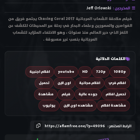
المخرجين :
Jeff Orlowski
فيلم ملاحقة الشعاب المرجانية Chasing Coral 2017 يجتمع فريق من
الغواصين والمصورين وعلماء البحار في رحلة عبر المحيطات للكشف عن
اللغز الذي حير العالم منذ سنوات ، وهو الاختفاء المتزايد للشعاب
المرجانية بنسب غير مسبوقة .
الكلمات الدلالية
1080p
720p
HD
youtube
افلام اجنبية
افلام فري
افلام مجانية
اون لاين
تحميل
تحميل افلام
جوده عالية
فيلم
مشاهدة
مشاهدة افلام
مشاهده اون لاين
يوتيوب
الرابط المختصر :
https://aflamfree.one/?p=49096