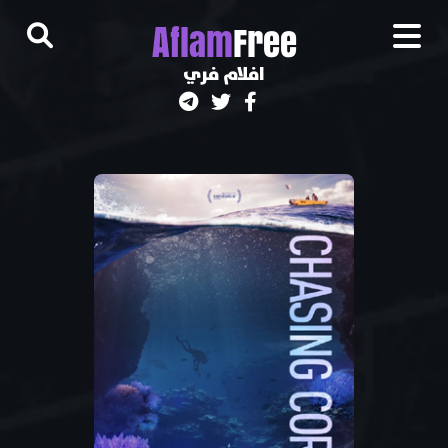
A
flam
Free
افلام فري