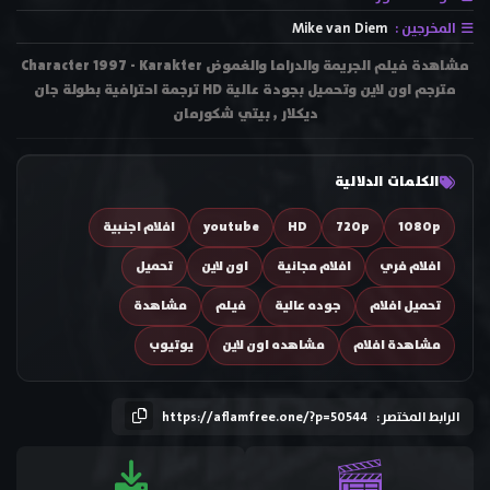
المخرجين :
Mike van Diem
مشاهدة فيلم الجريمة والدراما والغموض Character 1997 - Karakter
مترجم اون لاين وتحميل بجودة عالية HD ترجمة احترافية بطولة جان
ديكلار , بيتي شكورمان
الكلمات الدلالية
1080p
720p
HD
youtube
افلام اجنبية
افلام فري
افلام مجانية
اون لاين
تحميل
تحميل افلام
جوده عالية
فيلم
مشاهدة
مشاهدة افلام
مشاهده اون لاين
يوتيوب
الرابط المختصر :
https://aflamfree.one/?p=50544