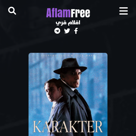
A
flam
Free
افلام فري