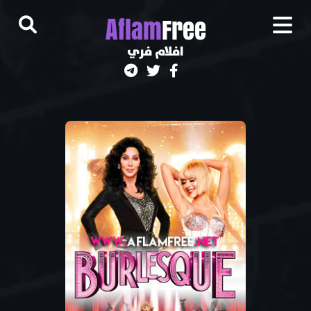
A
flam
Free
افلام فري