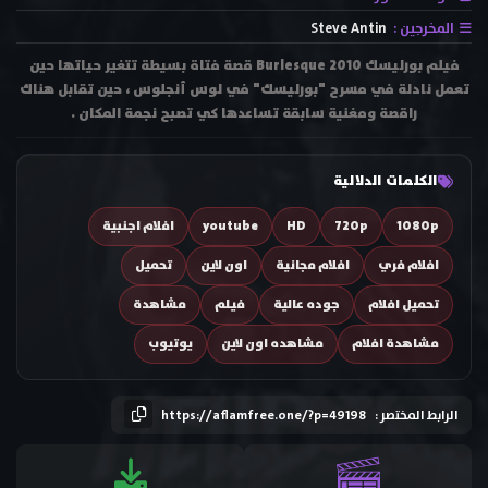
المخرجين :
Steve Antin
فيلم بورليسك Burlesque 2010 قصة فتاة بسيطة تتغير حياتها حين
تعمل نادلة في مسرح "بورليسك" في لوس أنجلوس ، حين تقابل هناك
راقصة ومغنية سابقة تساعدها كي تصبح نجمة المكان .
الكلمات الدلالية
1080p
720p
HD
youtube
افلام اجنبية
افلام فري
افلام مجانية
اون لاين
تحميل
تحميل افلام
جوده عالية
فيلم
مشاهدة
مشاهدة افلام
مشاهده اون لاين
يوتيوب
الرابط المختصر :
https://aflamfree.one/?p=49198