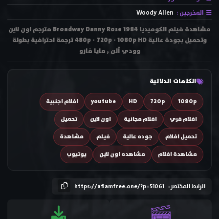
المخرجين :
Woody Allen
مشاهدة فيلم الكوميديا Broadway Danny Rose 1984 مترجم اون لاين
وتحميل بجودة عالية 480p - 720p - 1080p HD ترجمة احترافية بطولة
وودي آلن , مايا فارو
الكلمات الدلالية
1080p
720p
HD
youtube
افلام اجنبية
افلام فري
افلام مجانية
اون لاين
تحميل
تحميل افلام
جوده عالية
فيلم
مشاهدة
مشاهدة افلام
مشاهده اون لاين
يوتيوب
الرابط المختصر :
https://aflamfree.one/?p=51061