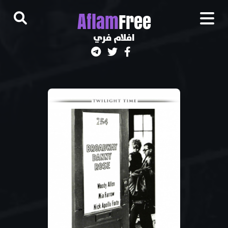
A
flam
Free
افلام فري