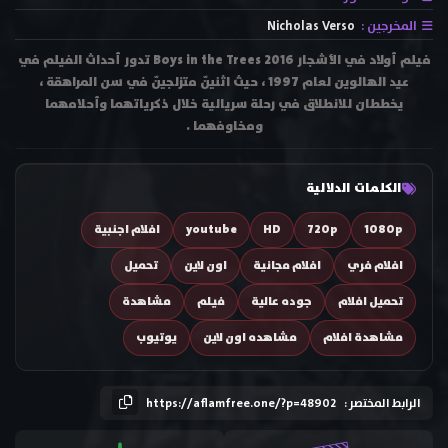
المخرجين :
Nicholas Verso
فيلم أولاد في الأشجار Boys in the Trees 2016 تدور أحداث الفيلم في
عيد الهالوين لعام 1997 ، حيث اثنيّن متزلجيّن في سن المراهقة ،
يخططان للانطلاق في رحلة سريالية خلال ذكرياتهما وأحلامهما
ومخاوفهما .
الكلمات الدلالية
1080p
720p
HD
youtube
افلام اجنبية
افلام فري
افلام مجانية
اون لاين
تحميل
تحميل افلام
جوده عالية
فيلم
مشاهدة
مشاهدة افلام
مشاهده اون لاين
يوتيوب
الرابط المختصر :
https://aflamfree.one/?p=48902