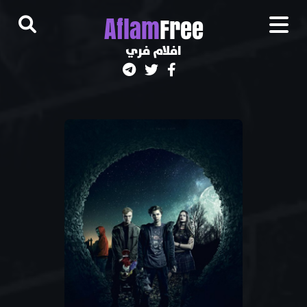
A
flam
Free
افلام فري