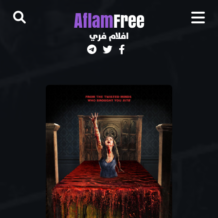
A
flam
Free
افلام فري