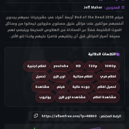
المخرجين :
Jeff Maher
فيلم Bed of the Dead 2016 أربعة أفراد في عشرينيات عمرهم يجدون
أنفسهم موثقين على فراش عتيق مسكون متروكين ليعانوا من وسائل
الموت الشنيعة فضلًا عن المعاناة من الهلاوس المخيفة وينبغي لهم
معرفة أسرار الفراش قبل أن ينتقيهم قاضيًا عليهم واحدًا تلو الآخر .
الكلمات الدلالية
1080p
720p
HD
youtube
افلام اجنبية
افلام فري
افلام مجانية
اون لاين
تحميل
تحميل افلام
جوده عالية
فيلم
مشاهدة
مشاهدة افلام
مشاهده اون لاين
يوتيوب
الرابط المختصر :
https://aflamfree.one/?p=48860