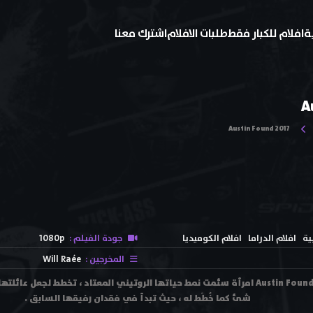
ة
افلام للكبار فقط
طلبات الافلام
اشترك معنا
A
Austin Found 2017
ية
افلام الدراما
افلام الكوميديا
جودة الفيلم :
1080p
المخرجين :
Will Raée
فيلم وٌجدَت أوستن Austin Found 2017 امرأة سئمت نمط حياتها الروتيني المعتاد ، تخطط 
شئ كما خُطَط له ، حيث تبدأ في فقدان رفيقها السابق .