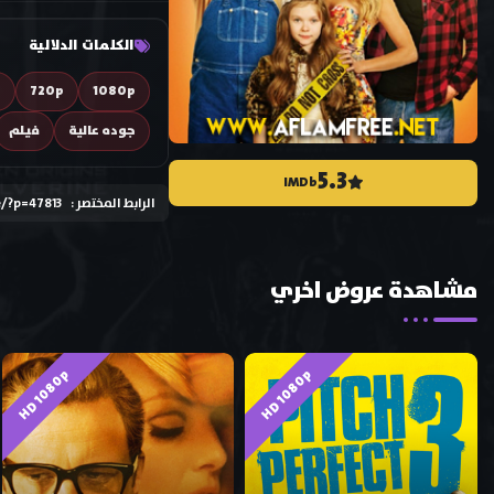
الكلمات الدلالية
D
720p
1080p
جوده عالية
فيلم
5.3
IMDb
الرابط المختصر :
e/?p=47813
مشاهدة عروض اخري
HD 1080p
HD 1080p