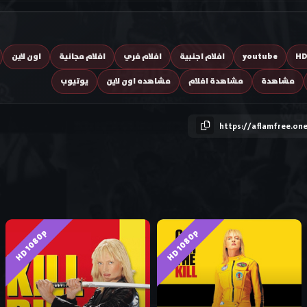
H
youtube
افلام اجنبية
افلام فري
افلام مجانية
اون لاين
مشاهدة
مشاهدة افلام
مشاهده اون لاين
يوتيوب
https://aflamfree.on
HD 1080p
HD 1080p