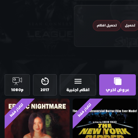
تحميل
تحميل افلام
عروض اخري
افلام اجنبية
2017
1080p
للكبار فقط
للكبار فقط