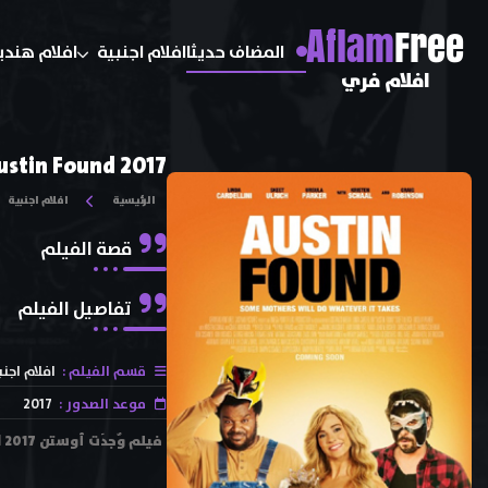
A
flam
Free
المضاف حديثا
افلام اجنبية
افلام هندي
افلام فري
ustin Found 2017
الرئيسية
افلام اجنبية
قصة الفيلم
تفاصيل الفيلم
قسم الفيلم :
افلام اجنب
موعد الصدور :
2017