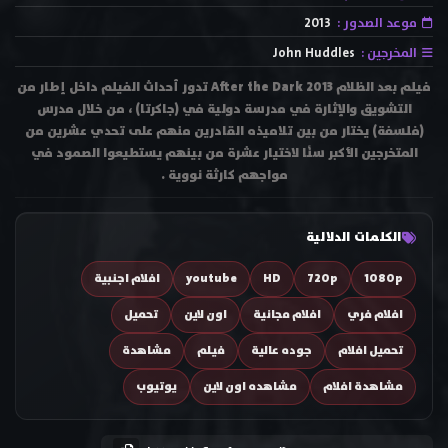
موعد الصدور :
2013
المخرجين :
John Huddles
فيلم بعد الظلام After the Dark 2013 تدور أحداث الفيلم داخل إطار من
التشويق والإثارة في مدرسة دولية في (جاكرتا) ، من خلال مدرس
(فلسفة) يختار من بين تلاميذه القادرين منهم على تحدي عشرين من
المتخرجين الأكبر سنًا لاختيار عشرة من بينهم يستطيعوا الصمود في
مواجهم كارثة نووية .
الكلمات الدلالية
1080p
720p
HD
youtube
افلام اجنبية
افلام فري
افلام مجانية
اون لاين
تحميل
تحميل افلام
جوده عالية
فيلم
مشاهدة
مشاهدة افلام
مشاهده اون لاين
يوتيوب