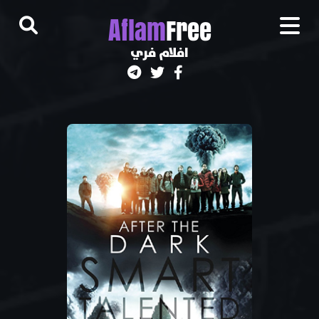
A
flam
Free
افلام فري