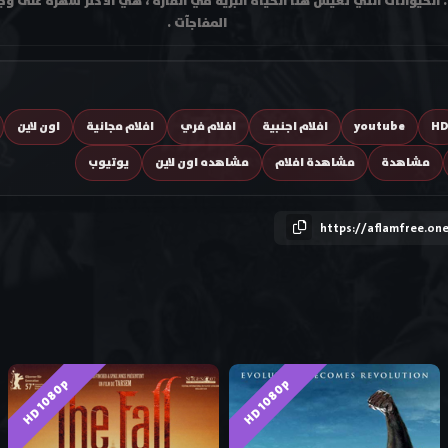
 الحيوانات التي تعيش هنا الحياة البرية في القارة ، هي الأكثر شهرة على وجه ا
المفاجآت .
H
youtube
افلام اجنبية
افلام فري
افلام مجانية
اون لاين
مشاهدة
مشاهدة افلام
مشاهده اون لاين
يوتيوب
https://aflamfree.on
HD 1080p
HD 1080p