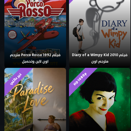
فيلم Diary of a Wimpy Kid 2010
فيلم Porco Rosso 1992 مترجم
مترجم اون
اون لاين وتحميل
HD 1080p
غير عائلي