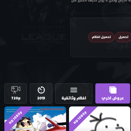
لأرض ولكن لا يزال لديها الكثير من
تحميل
تحميل افلام
عروض اخري
افلام وثائقية
2013
720p
HD 1080p
HD 1080p