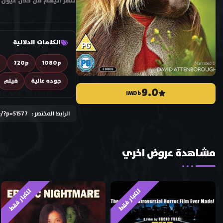
ننظر اليهم من خلال عيون .
الكلمات الدلالية
D
720p
1080p
جوده عالية
فيلم
9.0
IMDb
الرابط المختصر :
e/?p=51577
مشاهدة عروض اخري
للكبار فقط
للكبار فقط