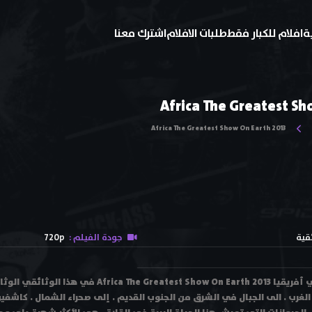
ة
افلام للكبار فقط
طلبات الافلام
اشترك معنا
Africa The Greatest Sh
Africa The Greatest Show On Earth 2013
ئقية
جودة الفيلم :
720p
مشاهدة الفيلم الوثائقي أفريقيا t Show On Earth 2013
الغرب . الى الجبال في الشرق من الجنوب القديم . إلى صحراء الشمال . كاشفين