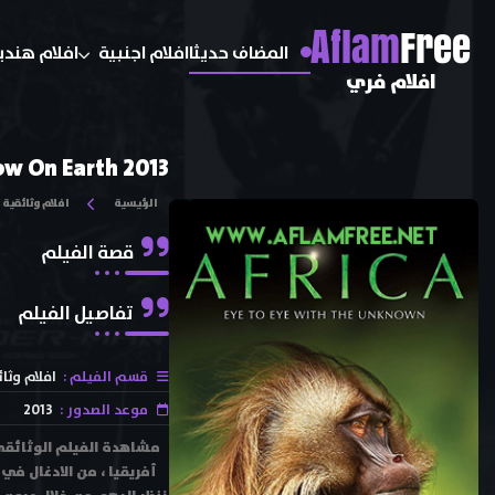
A
flam
Free
المضاف حديثا
افلام اجنبية
افلام هندي
افلام فري
ow On Earth 2013
الرئيسية
افلام وثائقية
قصة الفيلم
تفاصيل الفيلم
قسم الفيلم :
افلام وثا
موعد الصدور :
2013
أفريقيا ، من الادغال في 