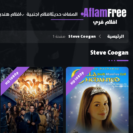
A
flam
Free
المضاف حديثا
افلام اجنبية
افلام هندي
افلام فري
الرئيسية
Steve Coogan
صفحة 1
Steve Coogan
HD 1080p
HD 1080p