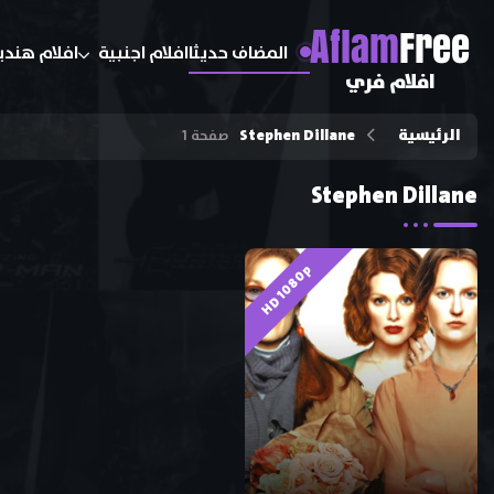
A
flam
Free
المضاف حديثا
افلام اجنبية
افلام هندي
افلام فري
الرئيسية
Stephen Dillane
صفحة 1
Stephen Dillane
HD 1080p