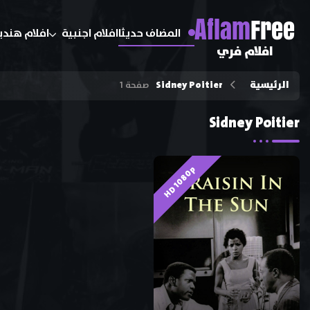
A
flam
Free
المضاف حديثا
افلام اجنبية
افلام هندي
افلام فري
الرئيسية
Sidney Poitier
صفحة 1
Sidney Poitier
HD 1080p