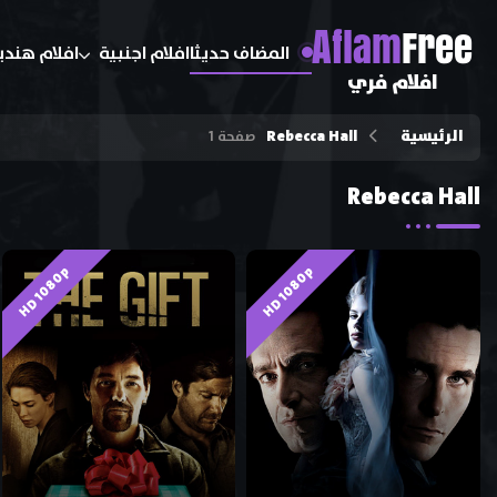
A
flam
Free
المضاف حديثا
افلام اجنبية
افلام هندي
افلام فري
الرئيسية
Rebecca Hall
صفحة 1
Rebecca Hall
HD 1080p
HD 1080p