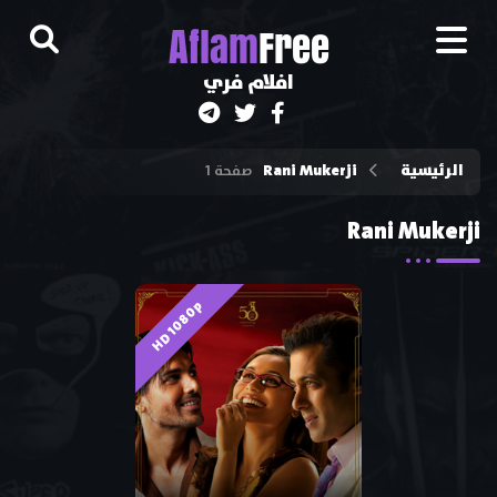
A
flam
Free
افلام فري
الرئيسية
Rani Mukerji
صفحة 1
Rani Mukerji
HD 1080p