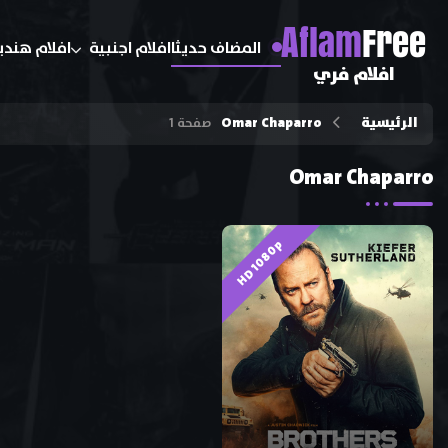
A
flam
Free
المضاف حديثا
افلام اجنبية
افلام هندي
افلام فري
الرئيسية
Omar Chaparro
صفحة 1
Omar Chaparro
HD 1080p