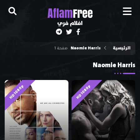
A
flam
Free
افلام فري
الرئيسية
Naomie Harris
صفحة 1
Naomie Harris
HD 1080p
HD 1080p