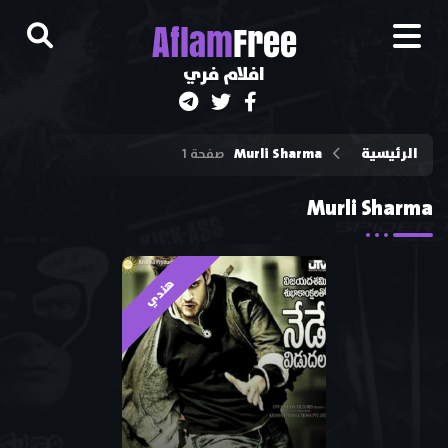
A
flam
Free
افلام فري
الرئيسية
Murli Sharma
صفحة 1
Murli Sharma
هندي