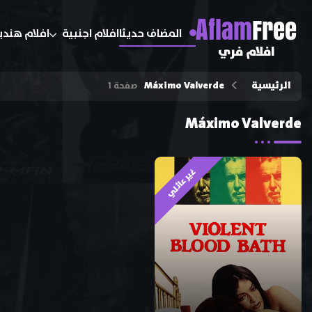
A
flam
Free
المضاف حديثا
افلام اجنبية
افلام هندي
افلام فري
الرئيسية
Máximo Valverde
صفحة 1
Máximo Valverde
غير عائلي