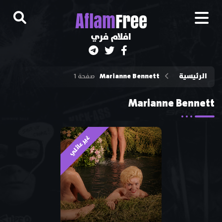
A
flam
Free
افلام فري
الرئيسية
Marianne Bennett
صفحة 1
Marianne Bennett
غير عائلي