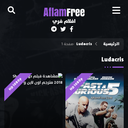
A
flam
Free
افلام فري
الرئيسية
Ludacris
صفحة 1
Ludacris
HD 1080p
HD 1080p