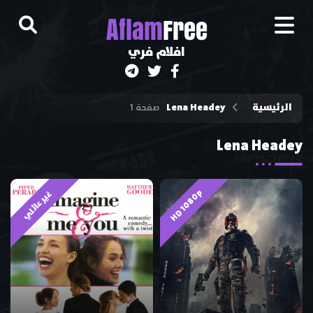
A
flam
Free
افلام فري
الرئيسية
Lena Headey
صفحة 1
Lena Headey
HD 1080p
غير عائلي