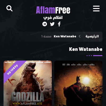
A
flam
Free
افلام فري
الرئيسية
Ken Watanabe
صفحة 1
Ken Watanabe
HD 1080p