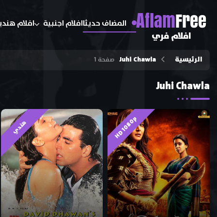
A
flam
Free
المضاف حديثا
افلام اجنبية
افلام هندي
افلام فري
الرئيسية
Juhi Chawla
صفحة 1
Juhi Chawla
HD 1080p
هندي