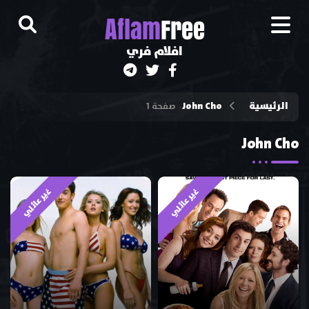
A
flam
Free
افلام فري
الرئيسية
John Cho
صفحة 1
John Cho
غير عائلي
غير عائلي