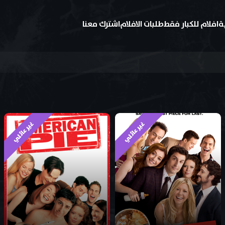
ة
افلام للكبار فقط
طلبات الافلام
اشترك معنا
غير عائلي
غير عائلي