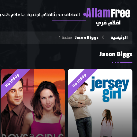
A
flam
Free
المضاف حديثا
افلام اجنبية
افلام هندي
افلام فري
الرئيسية
Jason Biggs
صفحة 1
Jason Biggs
HD 1080p
HD 1080p