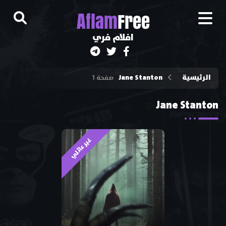
A
flam
Free
افلام فري
الرئيسية
Jane Stanton
صفحة 1
Jane Stanton
غير عائلي