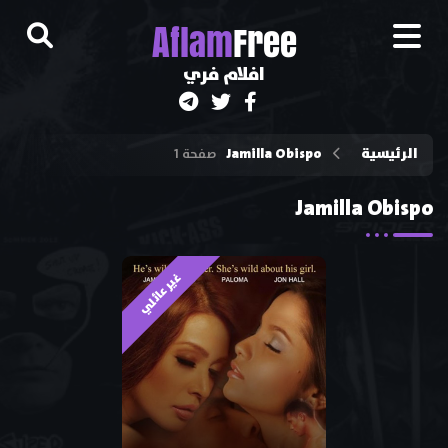
A
flam
Free
افلام فري
الرئيسية
Jamilla Obispo
صفحة 1
Jamilla Obispo
غير عائلي