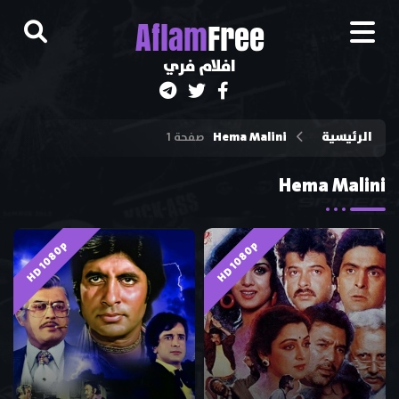
A
flam
Free
افلام فري
الرئيسية
Hema Malini
صفحة 1
Hema Malini
HD 1080p
HD 1080p