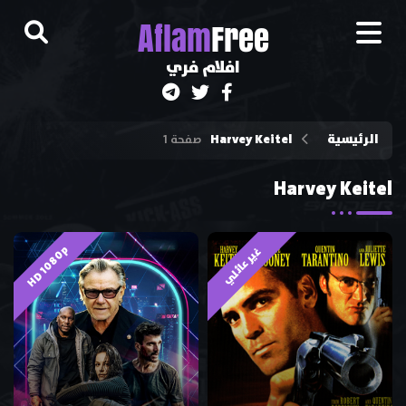
A
flam
Free
افلام فري
الرئيسية
Harvey Keitel
صفحة 1
Harvey Keitel
HD 1080p
غير عائلي