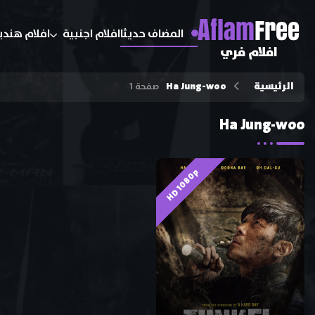
A
flam
Free
المضاف حديثا
افلام اجنبية
افلام هندي
افلام فري
الرئيسية
Ha Jung-woo
صفحة 1
Ha Jung-woo
HD 1080p