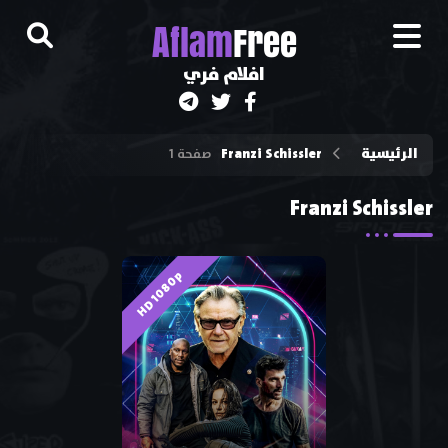
A
flam
Free
افلام فري
الرئيسية
Franzi Schissler
صفحة 1
Franzi Schissler
HD 1080p