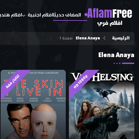
A
flam
Free
المضاف حديثا
افلام اجنبية
افلام هندي
افلام فري
الرئيسية
Elena Anaya
صفحة 1
Elena Anaya
HD 1080p
للكبار فقط