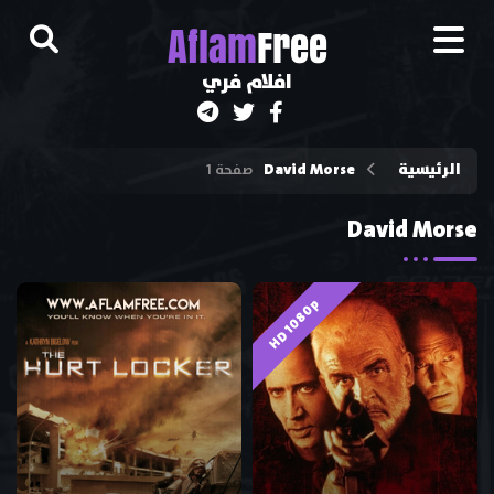
A
flam
Free
افلام فري
الرئيسية
David Morse
صفحة 1
David Morse
HD 1080p