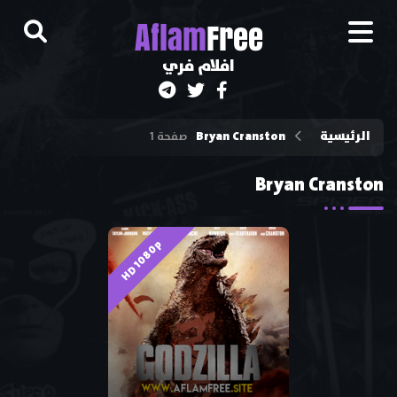
A
flam
Free
افلام فري
الرئيسية
Bryan Cranston
صفحة 1
Bryan Cranston
HD 1080p