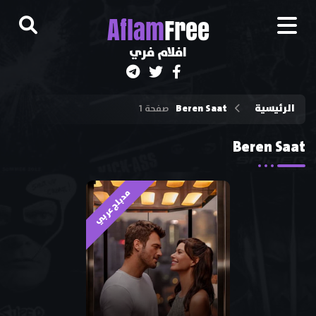
A
flam
Free
افلام فري
الرئيسية
Beren Saat
صفحة 1
Beren Saat
مدبلج عربي