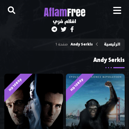
A
flam
Free
افلام فري
الرئيسية
Andy Serkis
صفحة 1
Andy Serkis
HD 1080p
HD 1080p